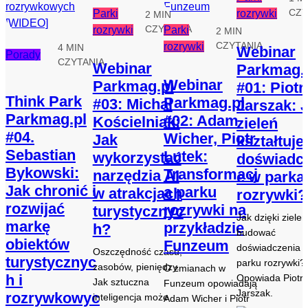
CZY
Parki
rozrywki
2 MIN
CZYTANIA
rozrywki
Parki
2 MIN
CZYTANIA
rozrywki
4 MIN
Webinar
Porady
CZYTANIA
Webinar
Parkmag.
Webinar
Parkmag.pl
#01: Piotr
Think Park
Parkmag.pl
#03: Michał
Jarszak: 
Parkmag.pl
#02: Adam
Kościelniak:
zieleń
#04.
Wicher, Piotr
Jak
kształtuje
Sebastian
Lutek:
wykorzystać
doświadc
Bykowski:
Transformacj
narzędzia AI
e w parka
Jak chronić i
a parku
w atrakcjach
rozrywki?
rozwijać
rozrywki na
turystycznyc
Jak dzięki zielen
markę
przykładzie
h?
budować
obiektów
Funzeum
doświadczenia 
Oszczędność czasu,
turystycznyc
parku rozrywki?
zasobów, pieniędzy.
O zmianach w
h i
Opowiada Piotr
Jak sztuczna
Funzeum opowiadają
Jarszak.
rozrywkowyc
inteligencja może
Adam Wicher i Piotr