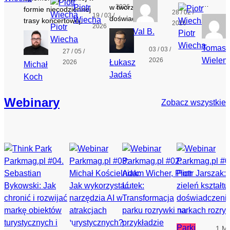
…
Piotr
w tworzenie
2026
formie niecodziennej
28 / 02 /
19 / 03 /
doświadczeń.
Wiecha
trasy koncertowej.
19 
2026
Piotr
2026
Val B.
Piotr
20
Wiecha
Wiecha
Tomasz
03 / 03 /
27 / 05 /
Wielem
2026
Łukasz
2026
Michał
Jadaś
Koch
Webinary
Zobacz wszystkie
Parki
1 M