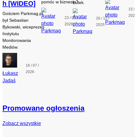
pomóc w biznesie?
h [WIDEO]
Lutek.
15 / 
Gościem Parkmag.pl
202
23 / 01 /
26 / 12 /
był Sebastian
Parkmag
2026
2025
Bykowski, wiceprezes
Parkmag
Parkmag
Instytutu
Monitorowania
Mediów.
16 / 07 /
2026
Łukasz
Jadaś
Promowane ogłoszenia
Zobacz wszystkie