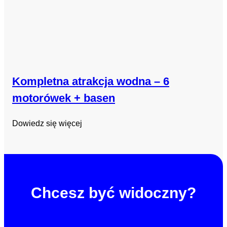
Kompletna atrakcja wodna – 6
motorówek + basen
Dowiedz się więcej
Chcesz być widoczny?