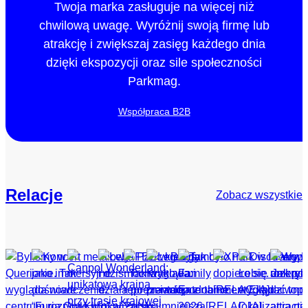
Twoja marka zasługuje na więcej niż
chwilową uwagę. Wyróżnij swoją firmę lub
atrakcję i zwiększaj zasięg każdego dnia
dzięki ekspozycji oraz sile społeczności
Parkmag.
Współpraca B2B
Relacje
Zobacz wszystkie