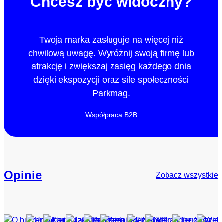
Chcesz być widoczny?
Twoja marka zasługuje na więcej niż
chwilową uwagę. Wyróżnij swoją firmę lub
atrakcję i zwiększaj zasięg każdego dnia
dzięki ekspozycji oraz sile społeczności
Parkmag.
Współpraca B2B
Opinie
Zobacz wszystkie