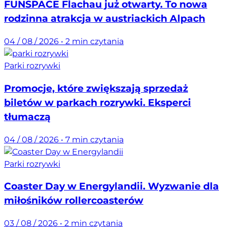
FUNSPACE Flachau już otwarty. To nowa
rodzinna atrakcja w austriackich Alpach
04 / 08 / 2026
•
2 min czytania
Parki rozrywki
Promocje, które zwiększają sprzedaż
biletów w parkach rozrywki. Eksperci
tłumaczą
04 / 08 / 2026
•
7 min czytania
Parki rozrywki
Coaster Day w Energylandii. Wyzwanie dla
miłośników rollercoasterów
03 / 08 / 2026
•
2 min czytania