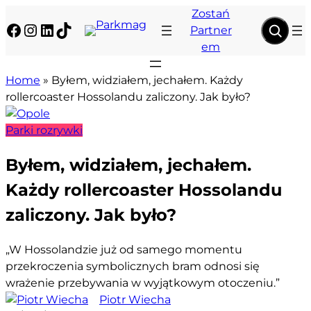
Przejdź
Zostań
Facebook
Instagram
LinkedIn
TikTok
do
Partner
treści
em
Home
»
Byłem, widziałem, jechałem. Każdy
rollercoaster Hossolandu zaliczony. Jak było?
Parki rozrywki
Byłem, widziałem, jechałem.
Każdy rollercoaster Hossolandu
zaliczony. Jak było?
„W Hossolandzie już od samego momentu
przekroczenia symbolicznych bram odnosi się
wrażenie przebywania w wyjątkowym otoczeniu.”
Piotr Wiecha