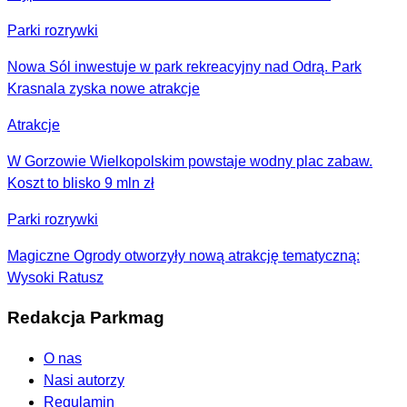
Parki rozrywki
Nowa Sól inwestuje w park rekreacyjny nad Odrą. Park
Krasnala zyska nowe atrakcje
Atrakcje
W Gorzowie Wielkopolskim powstaje wodny plac zabaw.
Koszt to blisko 9 mln zł
Parki rozrywki
Magiczne Ogrody otworzyły nową atrakcję tematyczną:
Wysoki Ratusz
Redakcja Parkmag
O nas
Nasi autorzy
Regulamin