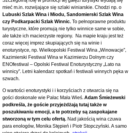
Szczególną rolę w promocji tej gałęzi turystyki wydają się
mieć m.in. rozwijające się szlaki winiarskie. Chodzi np. o
Lubuski Szlak Wina i Miodu, Sandomierski Szlak Wina
czy Podkarpacki Szlak Winnic.
To pełnoprawne produktu
turystyczne, które promują nie tylko winnice same w sobie,
ale także ich macierzyste regiony. Na mapie kraju jest też
coraz więcej imprez skupiających się na winie i
enoturystyce, np. Wielkopolski Festiwal Wina „Winowacje”,
Kazimierski Festiwal Wina w Kazimierzu Dolnym czy
ENOfestiwal – Opolski Festiwal Enoturystyczny „Lato na
winnicy”. Letni kalendarz spotkań i festiwali winnych pęka w
szwach.
O wartości enoturystyki i i korzyściach z otwarcia się na
gości doskonale wie Pałac Mała Wieś.
Adam Śmieżewski
podkreśla, że goście przyjeżdżają tutaj także w
poszukiwaniu emocji, a te potrzeby są zaspokajane
stworzoną w tym celu ofertą.
Nad jakością wina czuwa
para enologów, Monika Stępień i Piotr Stopczyński. A samo