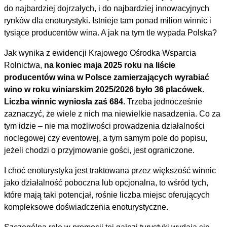
do najbardziej dojrzałych, i do najbardziej innowacyjnych
rynków dla enoturystyki. Istnieje tam ponad milion winnic i
tysiące producentów wina. A jak na tym tle wypada Polska?
Jak wynika z ewidencji Krajowego Ośrodka Wsparcia
Rolnictwa,
na koniec maja 2025 roku na liście
producentów wina w Polsce zamierzających wyrabiać
wino w roku winiarskim 2025/2026 było 36 placówek.
Liczba winnic wyniosła zaś 684.
Trzeba jednocześnie
zaznaczyć, że wiele z nich ma niewielkie nasadzenia. Co za
tym idzie – nie ma możliwości prowadzenia działalności
noclegowej czy eventowej, a tym samym pole do popisu,
jeżeli chodzi o przyjmowanie gości, jest ograniczone.
I choć enoturystyka jest traktowana przez większość winnic
jako działalność poboczna lub opcjonalna, to wśród tych,
które mają taki potencjał, rośnie liczba miejsc oferujących
kompleksowe doświadczenia enoturystyczne.