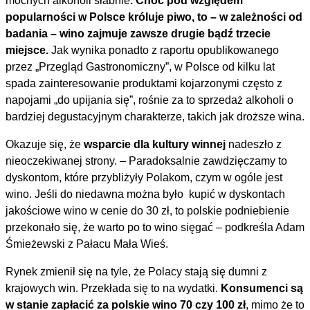
mocnych alkoholi słabnie
. Choć pod względem
popularności w Polsce króluje piwo, to – w zależności od
badania – wino zajmuje zawsze drugie bądź trzecie
miejsce.
Jak wynika ponadto z raportu opublikowanego
przez „Przegląd Gastronomiczny”, w Polsce od kilku lat
spada zainteresowanie produktami kojarzonymi często z
napojami „do upijania się”, rośnie za to sprzedaż alkoholi o
bardziej degustacyjnym charakterze, takich jak droższe wina.
Okazuje się, że
wsparcie dla kultury winnej
nadeszło z
nieoczekiwanej strony. – Paradoksalnie zawdzięczamy to
dyskontom, które przybliżyły Polakom, czym w ogóle jest
wino. Jeśli do niedawna można było kupić w dyskontach
jakościowe wino w cenie do 30 zł, to polskie podniebienie
przekonało się, że warto po to wino sięgać – podkreśla Adam
Śmieżewski z Pałacu Mała Wieś.
Rynek zmienił się na tyle, że Polacy stają się dumni z
krajowych win. Przekłada się to na wydatki.
Konsumenci są
w stanie zapłacić za polskie wino 70 czy 100 zł
, mimo że to