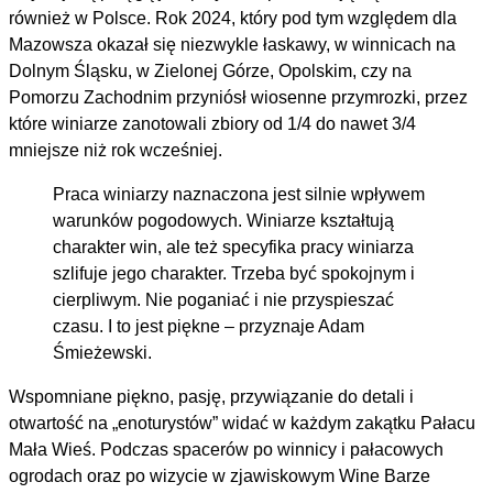
również w Polsce. Rok 2024, który pod tym względem dla
Mazowsza okazał się niezwykle łaskawy, w winnicach na
Dolnym Śląsku, w Zielonej Górze, Opolskim, czy na
Pomorzu Zachodnim przyniósł wiosenne przymrozki, przez
które winiarze zanotowali zbiory od 1/4 do nawet 3/4
mniejsze niż rok wcześniej.
Praca winiarzy naznaczona jest silnie wpływem
warunków pogodowych. Winiarze kształtują
charakter win, ale też specyfika pracy winiarza
szlifuje jego charakter. Trzeba być spokojnym i
cierpliwym. Nie poganiać i nie przyspieszać
czasu. I to jest piękne – przyznaje Adam
Śmieżewski.
Wspomniane piękno, pasję, przywiązanie do detali i
otwartość na „enoturystów” widać w każdym zakątku Pałacu
Mała Wieś. Podczas spacerów po winnicy i pałacowych
ogrodach oraz po wizycie w zjawiskowym Wine Barze