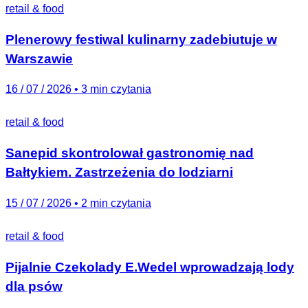
retail & food
Plenerowy festiwal kulinarny zadebiutuje w
Warszawie
16 / 07 / 2026
•
3 min czytania
retail & food
Sanepid skontrolował gastronomię nad
Bałtykiem. Zastrzeżenia do lodziarni
15 / 07 / 2026
•
2 min czytania
retail & food
Pijalnie Czekolady E.Wedel wprowadzają lody
dla psów