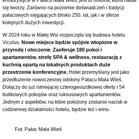
enoturystyce w Pałacu Mała Wieś, jest to historia, która nadal
się tworzy. Zarówno na poziomie doświadczeń i tradycji
pałacowych sięgających blisko 250. lat, jak i w sferze
kolejnych dużych inwestycji.
W 2024 roku w Małej Wsi rozpoczęła się budowa hotelu
Viculus.
Nowe miejsce będzie spójnie wtopione w
przyrodę i otoczenie. Zaoferuje 180 pokoi i
apartamentów, strefę SPA & wellness, restaurację z
kuchnią opartą na lokalnych produktach duże
przestrzenie konferencyjne.
Hotel przemyślany jest jako
przedłużenie nowoczesnej odsłony Pałacu Mała Wieś.
Dołączy do już istniejącej czterogwiazdkowej oferty i 54
butikowych pokojów oraz luksusowych apartamentów.
Jednym z aspektów, na które położony zostanie nacisk w
codziennej działalności hotelu, będzie też i wino.
Fot. Pałac Mała Wieś