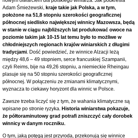
nowym otwarciem dla polskiego winiarza. Jak podkreśla
Adam Śmieżewski,
kraje takie jak Polska, a w tym,
położone na 51,8 stopniu szerokości geograficznej
północnej siedlisko największej winnicy Mazowsza, będą
w stanie w ciągu najbliższych lat produkować owoce na
poziomie takim jak 10-15 lat temu było to możliwe w
chłodniejszych regionach krajów winiarskich z długimi
tradycjami
. Dość powiedzieć, że winnice Alzacji leżą
między 48,6 – 49 stopniem, serce francuskiej Szampanii,
czyli Reims, bije na 49,26 stopniu, a niemieckie Rheingau
plasuje się na 50 stopniu szerokości geograficznej
północnej. W połączeniu ze zmianami klimatycznymi,
wyznacza to ciekawy horyzont dla winnic w Polsce.
Zawsze trzeba liczyć się z tym, że wahania klimatyczne są
wpisane po stronie ryzyka.
Historia winiarstwa pokazuje,
że półtoraminutowy grad potrafi zniszczyć cały dorobek
winnicy w danym roczniku.
O tym, jaką potęgą jest przyroda, przekonują się winnice