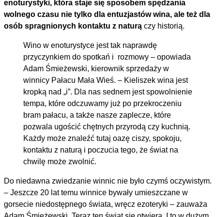
enoturystyki, która staje się sposobem spędzania
wolnego czasu nie tylko dla entuzjastów wina, ale też dla
osób spragnionych kontaktu z naturą
czy historią.
Wino w enoturystyce jest tak naprawdę
przyczynkiem do spotkań i rozmowy – opowiada
Adam Śmieżewski, kierownik sprzedaży w
winnicy Pałacu Mała Wieś. – Kieliszek wina jest
kropką nad „i”. Dla nas sednem jest spowolnienie
tempa, które odczuwamy już po przekroczeniu
bram pałacu, a także nasze zaplecze, które
pozwala ugościć chętnych przyrodą czy kuchnią.
Każdy może znaleźć tutaj oazę ciszy, spokoju,
kontaktu z naturą i poczucia tego, że świat na
chwilę może zwolnić.
Do niedawna zwiedzanie winnic nie było czymś oczywistym.
– Jeszcze 20 lat temu winnice bywały umieszczane w
gorsecie niedostępnego świata, wręcz ezoteryki – zauważa
Adam Śmieżewski. Teraz ten świat się otwiera. I to w dużym