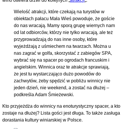
wino otwiera drzwi do kolejnych „
atrakcji
„.
Wielość atrakcji, które czekają na turystów w
obiektach pałacu Mała Wieś powoduje, że goście
do nas wracają. Mamy sporą grupę wiernych nam
od lat odbiorców, którzy nie tylko wracają, ale też
przyprowadzają do nas inne osoby, które
wyjeżdżają z uśmiechem na twarzach. Można u
nas zagrać w golfa, skorzystać z zabiegów SPA,
wybrać się na spacer po ogrodach francuskim i
angielskim. Winnica oraz te atrakcje sprawiają,
że jest tu wystarczająco dużo powodów do
zachwytów, żeby spędzić w pobliżu winnicy nie
jeden dzień, nie weekend, a zostać na dłużej –
podkreśla Adam Śmieżewski.
Kto przyjeżdża do winnicy na enoturystyczny spacer, a kto
zostaje na dłużej? Lista gości jest długa. To także zasługa
dorastania kultury winiarskiej w Polsce.